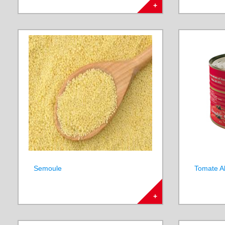
+
Semoule
Tomate A
+