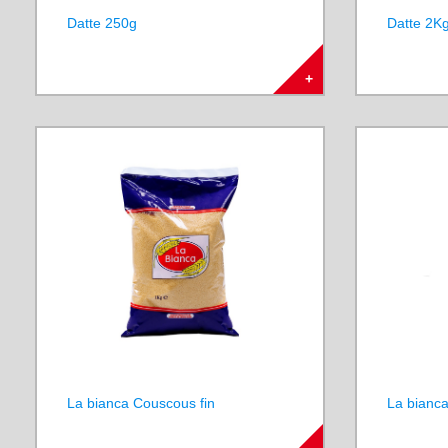
Datte 250g
Datte 2K
+
La bianca Couscous fin
La bianca