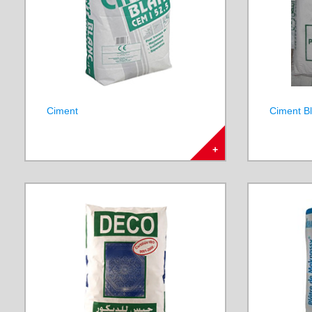
Ciment
Ciment Bl
+